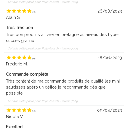
Cet avis a été posté pour
Potjevleesch - terrine 700g
26/08/2023
5
/
5
Alain S.
Tres Tres bon
Tres bon produits a livrer en bretagne au niveau des hyper
succes grantie
Cet avis a été posté pour
Potjevleesch - terrine 700g
18/06/2023
5
/
5
Frederic M.
Commande complète
Très content de ma commande produits de qualité les mini
saucisses apéro un délice je recommande dès que
possible
Cet avis a été posté pour
Potjevleesch - terrine 700g
09/04/2023
5
/
5
Nicola V.
Excellent