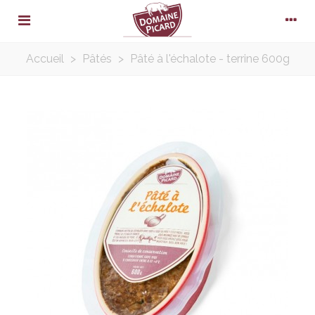
Accueil
>
Pâtés
>
Pâté à l'échalote - terrine 600g