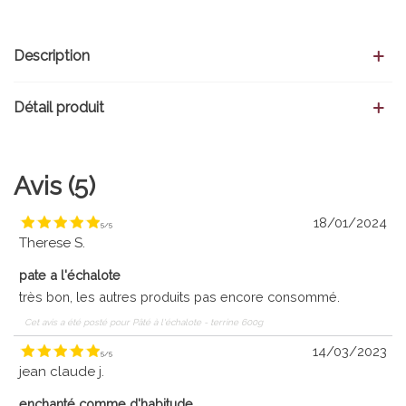
Description
Détail produit
Avis (5)
18/01/2024
5
/
5
Therese S.
pate a l'échalote
très bon, les autres produits pas encore consommé.
Cet avis a été posté pour
Pâté à l'échalote - terrine 600g
14/03/2023
5
/
5
jean claude j.
enchanté comme d'habitude