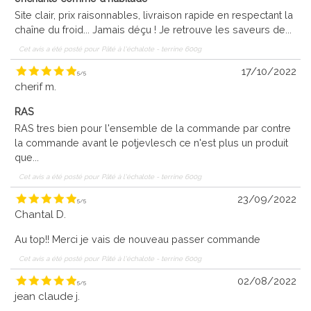
Site clair, prix raisonnables, livraison rapide en respectant la
chaîne du froid... Jamais déçu ! Je retrouve les saveurs de...
Cet avis a été posté pour
Pâté à l'échalote - terrine 600g
17/10/2022
5
/
5
cherif m.
RAS
RAS tres bien pour l'ensemble de la commande par contre
la commande avant le potjevlesch ce n'est plus un produit
que...
Cet avis a été posté pour
Pâté à l'échalote - terrine 600g
23/09/2022
5
/
5
Chantal D.
Au top!! Merci je vais de nouveau passer commande
Cet avis a été posté pour
Pâté à l'échalote - terrine 600g
02/08/2022
5
/
5
jean claude j.