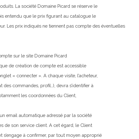
roduits. La société Domaine Picard se réserve le
ois entendu que le prix figurant au catalogue le
eur. Les prix indiqués ne tiennent pas compte des éventuelles
ompte sur le site Domaine Picard
que de création de compte est accessible
glet « connecter ». A chaque visite, l’acheteur,
 des commandes, profil…), devra s’identifier à
 notamment les coordonnées du Client,
 un email automatique adressé par la société
e son service client. A cet égard, le Client
et s’engage à confirmer, par tout moyen approprié