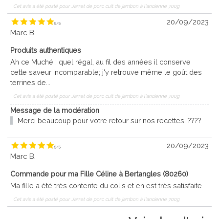
Cet avis a été posté pour
Jarret de porc cuit de jambon à l'ancienne 700g
20/09/2023
5
/
5
Marc B.
Produits authentiques
Ah ce Muché : quel régal, au fil des années il conserve
cette saveur incomparable; j'y retrouve même le goût des
terrines de...
Cet avis a été posté pour
Jarret de porc cuit de jambon à l'ancienne 700g
Message de la modération
Merci beaucoup pour votre retour sur nos recettes. ????
20/09/2023
5
/
5
Marc B.
Commande pour ma Fille Céline à Bertangles (80260)
Ma fille a été très contente du colis et en est très satisfaite
Cet avis a été posté pour
Jarret de porc cuit de jambon à l'ancienne 700g