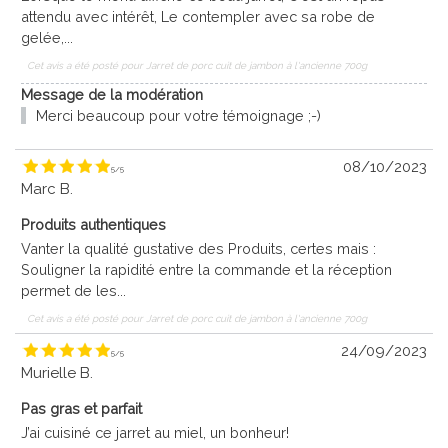
attendu avec intérêt, Le contempler avec sa robe de
gelée,...
Cet avis a été posté pour
Jarret de porc cuit de jambon à l'ancienne 700g
Message de la modération
Merci beaucoup pour votre témoignage ;-)
08/10/2023
5
/
5
Marc B.
Produits authentiques
Vanter la qualité gustative des Produits, certes mais :
Souligner la rapidité entre la commande et la réception
permet de les...
Cet avis a été posté pour
Jarret de porc cuit de jambon à l'ancienne 700g
24/09/2023
5
/
5
Murielle B.
Pas gras et parfait
J’ai cuisiné ce jarret au miel, un bonheur!