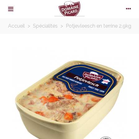
Accueil
>
Spécialités
>
Potjevleesch en terrine 2.9kg