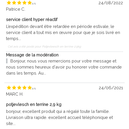
24/08/2022
5
/
5
Patrice C.
service client hyper réactif
L’expédition devant être retardée en période estivale, le
service client a tout mis en œuvre pour que je sois livré en
temps...
Cet avis a été posté pour
Potjevleesch en terrine 2.9kg
Message de la modération
Bonjour, nous vous remercions pour votre message et
nous sommes heureux d'avoir pu honorer votre commande
dans les temps. Au...
24/06/2021
5
/
5
MARC H.
potjevlesch en terrine 2,9 kg
bonjour, excellent produit qui a régalé toute la famille.
Livraison ultra rapide. excellent accueil téléphonique et
site...