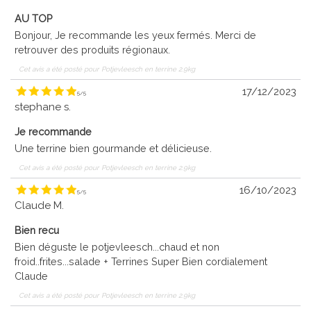
AU TOP
Bonjour, Je recommande les yeux fermés. Merci de
retrouver des produits régionaux.
Cet avis a été posté pour
Potjevleesch en terrine 2.9kg
17/12/2023
5
/
5
stephane s.
Je recommande
Une terrine bien gourmande et délicieuse.
Cet avis a été posté pour
Potjevleesch en terrine 2.9kg
16/10/2023
5
/
5
Claude M.
Bien recu
Bien déguste le potjevleesch...chaud et non
froid..frites...salade + Terrines Super Bien cordialement
Claude
Cet avis a été posté pour
Potjevleesch en terrine 2.9kg