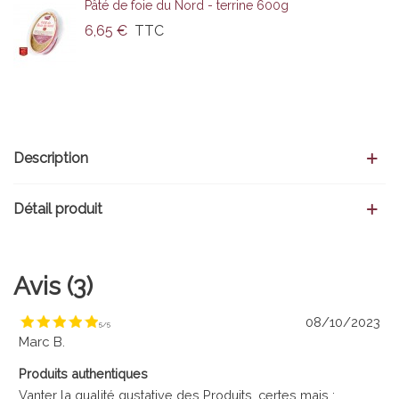
Pâté de foie du Nord - terrine 600g
6,65 €
TTC
Description
Détail produit
Avis (3)
08/10/2023
5
/
5
Marc B.
Produits authentiques
Vanter la qualité gustative des Produits, certes mais :