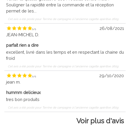
Souligner la rapidité entre la commande et la réception
permet de les...
Cet avis a été posté pour
Terrine de campagne à l'ancienne cagette apéritive 260g
26/08/2021
5
/
5
JEAN-MICHEL D.
parfait rien a dire
excellent, livré dans les temps et en respectant la chaine du
froid
Cet avis a été posté pour
Terrine de campagne à l'ancienne cagette apéritive 260g
29/10/2020
5
/
5
jean m.
hummm delicieux
tres bon produits
Cet avis a été posté pour
Terrine de campagne à l'ancienne cagette apéritive 260g
Voir plus d'avis