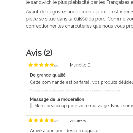
le sandwich le plus plébiscité par les Françaises 
Avant de déguster une pièce de porc, il est intére
pièce se situe dans la
cuisse
du porc. Comme vous 
confectionner les charcuteries que nous vous prop
Avis (2)
Murielle B.
5
/
5
De grande qualité
Cette commande est parfaite! , vos produits délicie
Cet avis a été posté pour
Jambon blanc à l'ancienne - demi 3,2 kg
Message de la modération
Merci beaucoup pour votre message. Nous sommes
annie w.
5
/
5
Arrivé à bon port. Reste à déguster