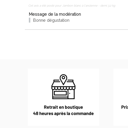
Cet avis a été posté pour
Jambon blanc à l'ancienne - demi 3,2 kg
Message de la modération
Bonne dégustation