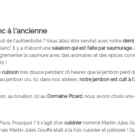
nc à l'ancienne
ût de l'authenticité ? Vous allez être servi(e) avec notre
demi 
lanc". Il y a d'abord une
salaison qui est faite par saumurage.
d'agrémenter la saumure avec des aromates et des épices comm
s !
e
cuisson
très douce pendant 16 heures que le jambon perd de s
au jambon cru. Ici, dans nos ateliers,
notre jambon est cuit à l
on, au bouillon. Ici au
Domaine Picard
, nous avons choisi une 
Paris
. Pourquoi ? Il s'agit d'un
cuisinier
nommé Martin-Jules Gouff
 Martin-Jules Gouffé était à la fois cuisinier et pâtissier ! Quo