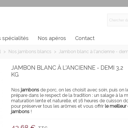
 spécialités
Nos apéros
Contact
l
>
Nos jambons blancs
>
Jambon blanc à l'ancienne - demi
JAMBON BLANC À L'ANCIENNE - DEMI 3,2
KG
Nos
jambons
de porc, on les choisit avec soin, puis on l
prépare dans le respect de la tradition : un salage à la m
maturation lente et naturelle, et 16 heures de cuisson 
pour préserver tous les arômes et vous offrir
le meilleur
jambons
!
43,68 €