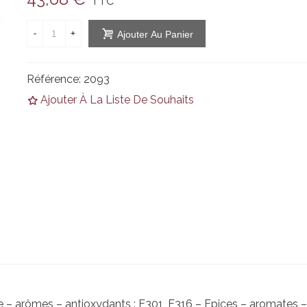
TTC
-
+
Ajouter Au Panier
Référence:
2093
Ajouter À La Liste De Souhaits
se – arômes – antioxydants : E301, E316 – Epices – aromates 