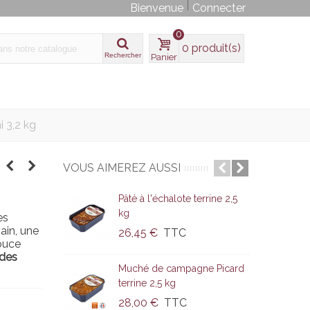
Bienvenue
Connecter
0
0
produit(s)
Rechercher
Panier
 3,2 kg
VOUS AIMEREZ AUSSI
Pâté à l'échalote terrine 2,5
M
kg
t
es
ain, une
26,45 €
TTC
douce
 des
Muché de campagne Picard
P
terrine 2,5 kg
28,00 €
TTC