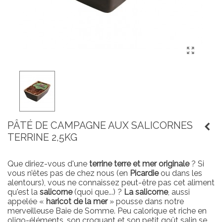
PÂTÉ DE CAMPAGNE AUX SALICORNES
TERRINE 2,5KG
Que diriez-vous d'une
terrine terre et mer originale
? Si
vous n’êtes pas de chez nous (en
Picardie
ou dans les
alentours), vous ne connaissez peut-être pas cet aliment
qu'est la
salicorne
(quoi que...) ?
La salicorne
, aussi
appelée «
haricot de la mer
» pousse dans notre
merveilleuse Baie de Somme. Peu calorique et riche en
oligo-éléments, son croquant et son petit goût salin se