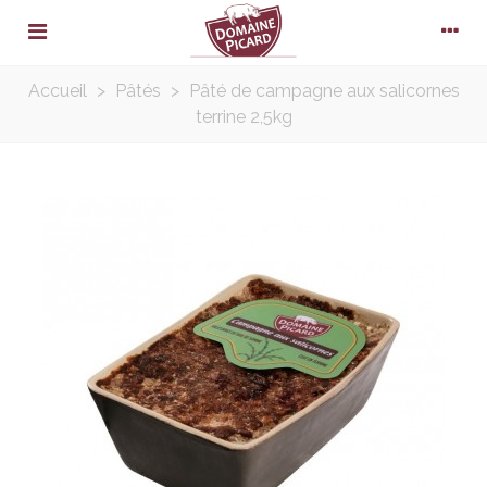
Accueil
>
Pâtés
>
Pâté de campagne aux salicornes
terrine 2,5kg