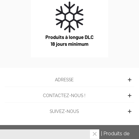
ADRESSE
CONTACTEZ-NOUS !
SUIVEZ-NOUS
×
Charcuterie en ligne du Domaine Picard | Produits de