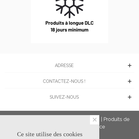
ADRESSE
CONTACTEZ-NOUS !
SUIVEZ-NOUS
×
Charcuterie en ligne du Domaine Picard | Produits de
charcuterie préparés en France
Ce site utilise des cookies
© 2020 Domaine Picard