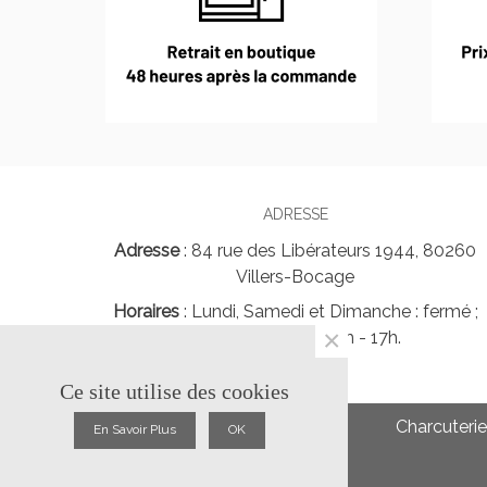
ADRESSE
Adresse
: 84 rue des Libérateurs 1944, 80260
Villers-Bocage
Horaires
: Lundi, Samedi et Dimanche : fermé ;
×
Mardi à Vendredi : 9h - 17h.
Ce site utilise des cookies
Charcuterie
En Savoir Plus
OK