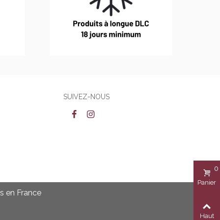
SUIVEZ-NOUS
0
Panier
és en France
Haut